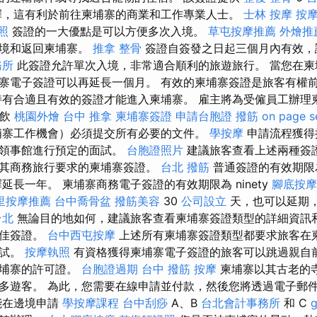
擇，這有利於前往柬埔寨的商業和工作專業人士。
士林 按摩
按
照
簽證的一大優點是可以方便多次入境。
草屯按摩推薦
外燴推
出境和返回柬埔寨。
推拿 整骨
簽證自簽發之日起三個月內有效，
務所
此簽證允許單次入境，非常適合順利的旅遊旅行。 當您在柬
寨電子簽證可以再延長一個月。 有效的柬埔寨簽證是旅客有權
持有合適且有效的簽證才能進入柬埔寨。 雇主將為受僱員工辦理
餐飲
桃園外燴
台中 推拿
柬埔寨簽證
申請台胞證
撥筋
on page s
埔寨工作機會）必須提交所有必要的文件。
學按摩
申請流程獲得
或領事館進行預定的面試。
台胞證照片
建議旅客查看上述兩種簽
其商務旅行要求的柬埔寨簽證。
台北 撥筋
普通簽證的有效期
延長一年。 柬埔寨商務電子簽證的有效期限為 ninety
腳底按摩
里按摩推薦
台中喬骨盆
撥筋美容
30
公司設立
天，也可以延期
台北
無論目的地如何，建議旅客查看柬埔寨簽證類型的詳細資訊
最佳簽證。
台中西屯按摩
上述所有柬埔寨簽證類型都要求旅客在
面試。
按摩執照
有資格獲得柬埔寨電子簽證的旅客可以跳過親自
柬埔寨的許可證。
台胞證過期
台中 撥筋
按摩
柬埔寨以其古老的
多遊客。 為此，您需要在線申請並付款，然後您將透過電子郵
能在邊境申請
學按摩課程
台中刮痧
A、B
台北會計事務所
和 C