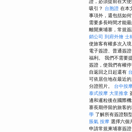
證，必須提前在大
吸引？
台胞證
在本
事項外，還包括如
需要多長時間才能最
離開柬埔寨，常規簽
銷公司
到府外燴
士
使旅客有權多次入
電子簽證、普通簽
福利。 我們不需要
簽證，使我們有權
自返回之日起還有
可依居住地在最近的
分證照片。
台中按摩
泰式按摩
大里推拿
邊和暹粒後在國際
寨長期停留的旅客的
學
了解所有簽證類
脹氣 按摩
選擇六個
申請常規柬埔寨簽證