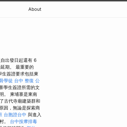
About
自出發日起還有 6
的延期。 最重要的
學生簽證要求包括柬
骨學徒
台中 整復
公
寨學生簽證所需的文
明。 柬埔寨是東南
了古代寺廟建築群和
原因，無論是探索商
班
台胞證台中
與進入
鄉村。
台中按摩排毒