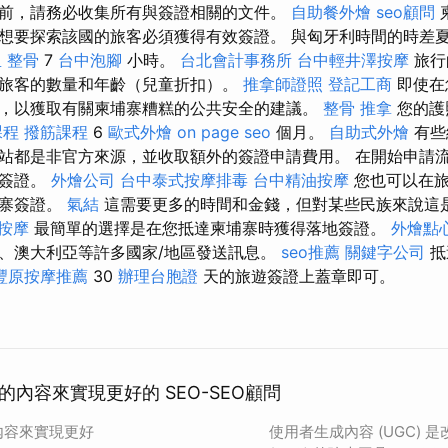
前，請務必收集所有與簽證相關的文件。
自助餐外燴
seo顧問
想要探索該國的旅客必須獲得有效簽證。 與匈牙利時間的時差
 整骨
7
台中泡腳
小時。
台北會計事務所
台中輕井澤按摩
旅行
旅客的數量和年齡（兒童折扣）。
推拿師證照
登記工商
即使在
，以獲取有關柬埔寨糟糕的公共安全的建議。
整骨 推拿
您的護
課程
撥筋課程
6
歐式外燴
on page seo
個月。
自助式外燴
有些
站都是非官方來源，並收取額外的簽證申請費用。 在開始申請
的簽證。
外燴公司
台中泰式按摩排毒
台中精油按摩
您也可以在旅
埔寨簽證。
氣結
這需要更多的時間和金錢，但對某些民族來說這
 按摩
最簡單的選擇是在您抵達柬埔寨時獲得落地簽證。
外燴點
、澳大利亞等許多國家/地區發送訊息。
seo推薦
關鍵字公司
抵
豐原按摩推薦
30
辦理台胞證
天的旅遊簽證上蓋章即可。
內容來實現更好的 SEO-SEO顧問
內容來實現更好
使用者生成內容 (UGC)