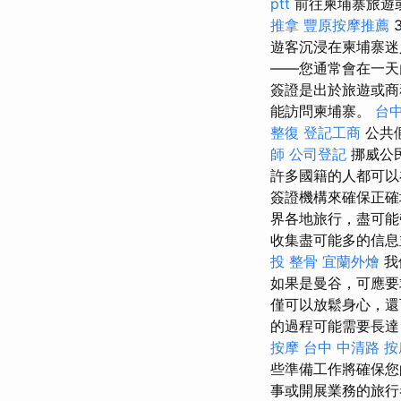
ptt
前往柬埔寨旅遊
推拿
豐原按摩推薦
遊客沉浸在柬埔寨迷
——您通常會在一天內
簽證是出於旅遊或商
能訪問柬埔寨。
台中
整復
登記工商
公共
師
公司登記
挪威公
許多國籍的人都可以
簽證機構來確保正確
界各地旅行，盡可
收集盡可能多的信
投 整骨
宜蘭外燴
我
如果是曼谷，可應要
僅可以放鬆身心，還可
的過程可能需要長達 t
按摩
台中 中清路 按
些準備工作將確保您
事或開展業務的旅