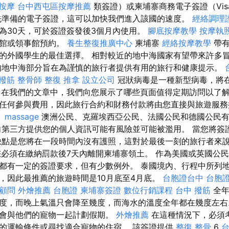
按摩
台中西屯區按摩推薦
類簽證）或柬埔寨商務電子簽證（Vis
先準備的電子簽證，這可以加快我們進入該國的速度。
經絡調理
為30天，可於簽證簽發後3個月內使用。
腳底按摩教學
按摩執
使館或領事館預約。
養生整復推廣中心
柬埔寨
經絡按摩教學
帶有
的外國學生的最佳選擇。 相對較近的地中海國家有望帶來許多
地中海部分旨在為謹慎的旅行者提供有用的旅行和健康提示。
 撥筋
整骨師
整復 推拿
設立公司
冠狀病毒是一種新型病毒，將在
在我們的文章中，我們向您展示了哪些頁面值得定期訪問以了
任何參與費用，因此旅行合約和財務付款將由您直接與旅遊服務
。
massage
澳洲公民、克羅埃西亞公民、法國公民和德國公民有
向第三方提供您的個人資訊可能有風險並可能被濫用。 當您將簽
缺點是您將在一段時間內沒有護照，這對於最後一刻的旅行者來說
您必須在繳納罰款後7天內離開柬埔寨領土。 作為美國或英國公
都有一定的簽證要求，但有少數例外。 泰國境內、行程中所列
，因此最推薦的旅遊時間是10月底至4月底。
台胞證台中
台胞
o顧問
外燴推薦
台胞證
柬埔寨簽證
數位行銷課程
台中 撥筋
全年
度，而晚上氣溫只會降至幾度，而海水的溫度全年都在幾度左
會與他們的寵物一起計劃假期。
外燴推薦
在這種情況下，必須
的運輸條件或尋找適合寵物的住宿。 該簽證提供
整復 整骨
6