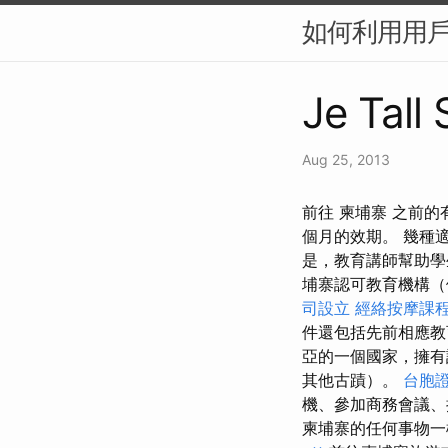
如何利用用戶
Je Tall
Aug 25, 2013
前往 柬埔寨 之前
個月的效期。 幾種適
是，教育講師幫助
埔寨認可教育機構（
司設立
經絡按摩課
件還包括先前相應教
亞的一個國家，擁有
其他古蹟）。
台胞
機、參加商務會議
柬埔寨的任何事物一