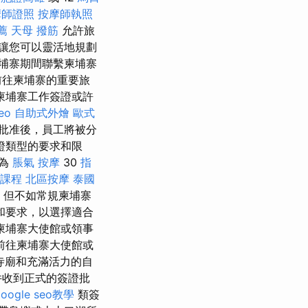
摩師證照
按摩師執照
薦
天母 撥筋
允許旅
讓您可以靈活地規劃
埔寨期間聯繫柬埔寨
前往柬埔寨的重要旅
柬埔寨工作簽證或許
eo
自助式外燴
歐式
批准後，員工將被分
證類型的要求和限
限為
脹氣 按摩
30
指
課程
北區按摩
泰國
，但不如常規柬埔寨
和要求，以選擇適合
柬埔寨大使館或領事
前往柬埔寨大使館或
寺廟和充滿活力的自
件收到正式的簽證批
google seo教學
類簽