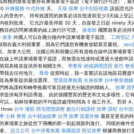
或商務的旅客需要持有柬埔寨電子簽證（電子旅行許可證），最
30
外燴服務
中式外燴
天。
天母 按摩
台中刮痧推薦
該簽證允許
人的景色中。 持有效護照的旅客必須在抵達前至少3天線上登記
收到批准。 它允許最長停留 30 天，自簽發之日起 ninety 
務目的訪問柬埔寨的線上旅行許可證。
推拿師
國際遊客必須持
 推拿
外國人可以在幾分鐘內申請柬埔寨電子簽證。
工商登記
假期在義大利很重要，因為它們讓您有機會放鬆甚至慶祝。
se
民、加拿大公民、法國公民和荷蘭公民有資格在線申請柬埔寨電
在線上申請柬埔寨電子簽證，而無需在抵達時或透過大使館申請
填寫表格並提供所有相關文件。
學整骨
經絡調理證照
新竹 整
能帶我去任何地方。
喬骨
從那時起，我一直嘗試在該地區花費盡
息並為乘客提供最佳選擇。
豐原按摩推薦
全身按摩
台中整骨價錢
們將為課程和轉學推薦可靠且經過充分驗證的聯絡人。
按摩 證
求提供匈牙利語導遊。 由於德國豐富的歷史和文化多樣性，它
以... 柏林領事館的平均簽證處理時間為 5 個工作天。 對於 A、
hree
台中 撥筋
西屯體態調整
數位行銷課程
按摩 課程
台中按
摩
士林 整骨
台中精油按摩
台灣 按摩
苗栗外燴
週甚至更長的
的柬埔寨之旅從您下飛機的那一刻起就順利進行。 同樣的條件
行者。
設立公司
台中排毒推薦
泰國簽證
附近按摩
根據商務旅行