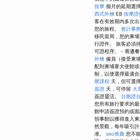
按摩
個月的延期選
西式外燴
EB
按摩證
客在有效期內多次
您的旅程。
會計事
移民當局，您的柬埔
行證件。 旅客必須
可證程序。 - 喬遷
外燴
僱員（接受柬
配到柬埔寨大使館
制，以便選擇最適合
壓課程
天，但可選擇
簽證
天，可停留
大
簽證靈活。
台胞證
您所有旅行要求的
館申請簽證預約或
領事館以獲得進入
然景觀，每年吸引許
准。
seo推薦
您不