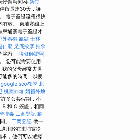
長停留時間為
新竹
停留長達30天，讓
。 電子簽證流程很快
天內有效。 柬埔寨線上
有柬埔寨電子簽證才
戶外婚禮
氣結
士林
o是什麼
足底按摩
推拿
子簽證。
復健師證照
。 您可能需要使用
骨
我的父母經常去世
可能多的時間，以便
google seo教學
北
照
桃園外燴
婚禮外燴
有許多公共假期，不
B 和 C 簽證，相同
摩排毒
工商登記
腳
時間。
工商登記
做一
也適用於在柬埔寨從
需求，他們可以選擇