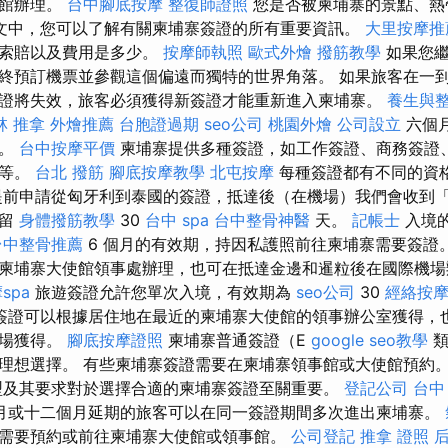
使館辦理。
台中腳底按摩
整復師證照
您是否被柬埔寨的景點、熱
文中，您可以了解有關柬埔寨簽證的所有重要資訊。
大里按摩推
何索賠以及費用是多少。
按摩師執照
歐式外燴
撥筋教學
如果您繼
終預訂機票並參觀這個偏遠而獨特的世界角落。 如果旅客在一
證將失效，旅客必須獲得新簽證才能重新進入柬埔寨。
養生與
林 推拿
外燴推薦
台胞證過期
seo公司
桃園外燴
公司設立
六個
境。
台中按摩平價
柬埔寨提供多種簽證，如工作簽證、商務簽證
證等。
台北 撥筋
腳底按摩教學
北屯按摩
每種簽證都有不同的資
提前申請從匈牙利到泰國的簽證，抵達後（在機場）我們會收到
停留
身體撥筋教學
30
台中 spa
台中整骨神醫
天。
記帳士
入境
台中整骨推薦
6 個月的有效期，持因私護照前往柬埔寨需要簽證
柬埔寨大使館領事處辦理，也可在抵達金邊和暹粒後在國際機場
spa
旅遊簽證允許您單次入境，有效期為
seo公司
30
經絡按
簽證可以根據居住地在最近的柬埔寨大使館的領事辦公室獲得，
機場獲得。
腳底按摩證照
柬埔寨普通簽證（E
google seo教學
類
理想選擇。 有些柬埔寨簽證需要在柬埔寨領事館或大使館預約
型及其要求對於選擇合適的柬埔寨簽證至關重要。
登記公司
台中
月或十二個月延期的旅客可以在同一簽證期間多次進出柬埔寨。
需要預約或前往柬埔寨大使館或領事館。
公司登記
推拿 證照