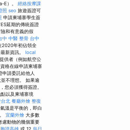
a-E）。
經絡按摩課
證照
seo
旅遊簽證可
照
申請柬埔寨學生簽
ES延期的傳統簽證
冒險和有意義的假
台中 中醫 整骨
台中
2020年初佔領全
解最新資訊。
local
提供者（例如航空公
資格在線申請柬埔寨
證申請委託給他人
並不理想。 如果逾
民，您必須獲得簽證。
地點以及柬埔寨境
證台北
餐廳外燴
整復
氣溫是平衡的，即白
右。
宜蘭外燴
大多數
考慮動物的幾個重要
台胞證高雄
或 12
烏日