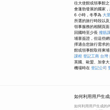
往大使館或領事館之
會蓬勃發展的國家，
6 小時，冬季為
大里
所選的旅行時段以及
領事服務的相關頁面
回國時至少長
撥筋
埔寨簽證，但這些網
擇適合您旅行需求
館或領事館取得柬
課程
登記工商
台灣
英國、歐盟、加拿大
機場時在
登記公司
如何利用用戶生成的
如何利用用戶生成的