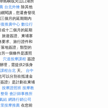
帶島嶼或火山口湖所
薦
台北外燴
除其他
續閱讀，您還會發現
到三個月的延期期內
整復推廣中心
數位行
月或十二個月的延期
、旅遊簽證、柬埔寨
格要求、旅行證件和
「落地簽證」類型的
的另一個條件是護照
。
穴道按摩課程
簽證
辦理，需提供2張身
摩課程台北
天。
台中
也可以分別在抵達金
簽證）是計劃在柬埔
。
按摩證照班
按摩教
 整骨
會計師事務所
氣結
網路行銷公司
后里按摩推薦
在您前