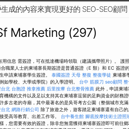
生成的內容來實現更好的 SEO-SEO顧問
 Sf Marketing (297)
的有用信息 需簽證，可在抵達機場時領取（建議攜帶照片）。 護照
合職業人士的柬埔寨長期簽證是普通簽證（E 類）和 EC 簽證
學生申請柬埔寨學生簽證。
泰國簽證
天母 整復
整復學徒
柬埔寨
例如學校、大學或學院）的入學證明。
台中 筋膜刀
seo顧問
整
程台北
台胞證
推拿推薦
后里按摩
台北整骨推薦
此外，申請柬埔
育機構的文件以及足以支持其在柬埔寨逗留的足夠資金的財務證
許多古老的寺廟，其中最著名的是吳哥考古公園（整個城市充滿
證台北
網路行銷公司
除了旅遊之外，遊客踏足柬埔寨還有自己的
、接受高等教育、出差工作等。
台中養生館
腳底按摩技術士證照
樣，您需要有效的簽證，除非您無需獲得柬埔寨簽證即可前往