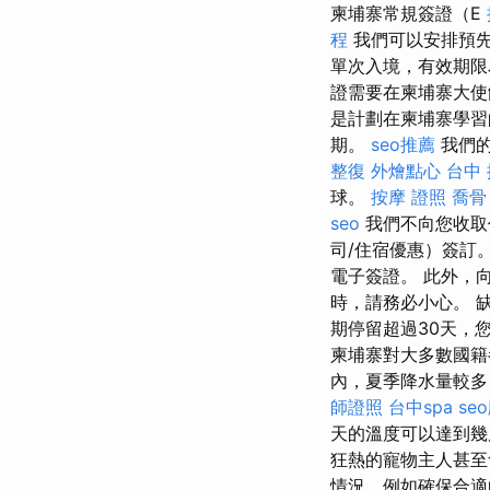
柬埔寨常規簽證（E
程
我們可以安排預
單次入境，有效期限
證需要在柬埔寨大
是計劃在柬埔寨學習
期。
seo推薦
我們的
整復
外燴點心
台中
球。
按摩 證照
喬骨
seo
我們不向您收取
司/住宿優惠）簽訂
電子簽證。 此外，
時，請務必小心。 
期停留超過30天，
柬埔寨對大多數國籍
內，夏季降水量較多
師證照
台中spa
se
天的溫度可以達到幾
狂熱的寵物主人甚至
情況，例如確保合適